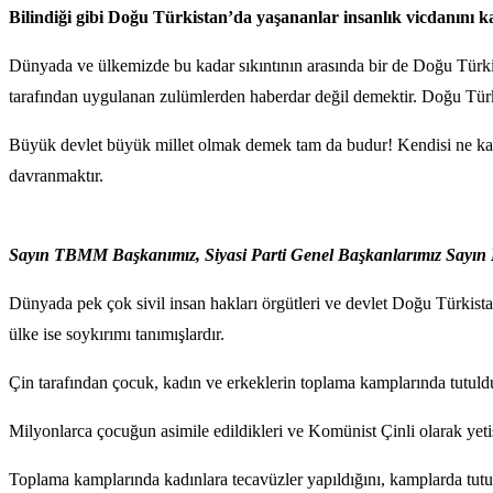
Bilindiği gibi Doğu Türkistan’da yaşananlar insanlık vicdanını
Dünyada ve ülkemizde bu kadar sıkıntının arasında bir de Doğu Türkis
tarafından uygulanan zulümlerden haberdar değil demektir. Doğu Türk
Büyük devlet büyük millet olmak demek tam da budur! Kendisi ne kada
davranmaktır.
Sayın TBMM Başkanımız, Siyasi Parti Genel Başkanlarımız Sayın Mill
Dünyada pek çok sivil insan hakları örgütleri ve devlet Doğu Türkis
ülke ise soykırımı tanımışlardır.
Çin tarafından çocuk, kadın ve erkeklerin toplama kamplarında tutulduğ
Milyonlarca çocuğun asimile edildikleri ve Komünist Çinli olarak yetişti
Toplama kamplarında kadınlara tecavüzler yapıldığını, kamplarda tu