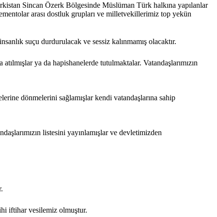
 Türkistan Sincan Özerk Bölgesinde Müslüman Türk halkına yapılanlar
tementolar arası dostluk grupları ve milletvekillerimiz top yekün
 insanlık suçu durdurulacak ve sessiz kalınmamış olacaktır.
atılmışlar ya da hapishanelerde tutulmaktalar. Vatandaşlarımızın
elerine dönmelerini sağlamışlar kendi vatandaşlarına sahip
aşlarımızın listesini yayınlamışlar ve devletimizden
.
i iftihar vesilemiz olmuştur.