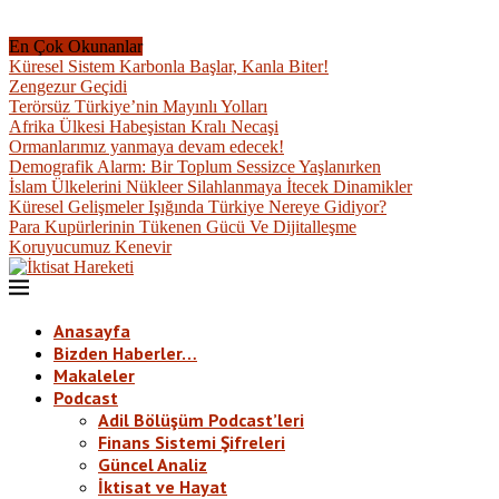
En Çok Okunanlar
Küresel Sistem Karbonla Başlar, Kanla Biter!
Zengezur Geçidi
Terörsüz Türkiye’nin Mayınlı Yolları
Afrika Ülkesi Habeşistan Kralı Necaşi
Ormanlarımız yanmaya devam edecek!
Demografik Alarm: Bir Toplum Sessizce Yaşlanırken
İslam Ülkelerini Nükleer Silahlanmaya İtecek Dinamikler
Küresel Gelişmeler Işığında Türkiye Nereye Gidiyor?
Para Kupürlerinin Tükenen Gücü Ve Dijitalleşme
Koruyucumuz Kenevir
Anasayfa
Bizden Haberler…
Makaleler
Podcast
Adil Bölüşüm Podcast’leri
Finans Sistemi Şifreleri
Güncel Analiz
İktisat ve Hayat