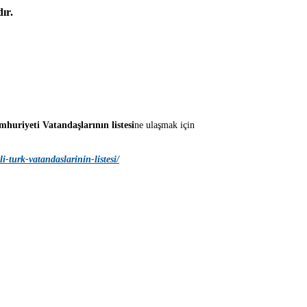
ır.
huriyeti Vatandaşlarının listesi
ne ulaşmak için
i-turk-vatandaslarinin-listesi/