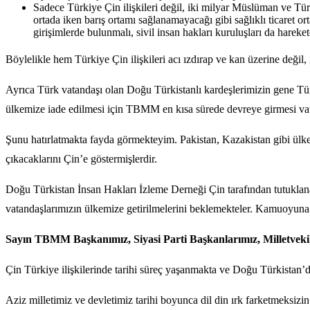
Sadece Türkiye Çin ilişkileri değil, iki milyar Müslüman ve T
ortada iken barış ortamı sağlanamayacağı gibi sağlıklı ticaret or
girişimlerde bulunmalı, sivil insan hakları kuruluşları da hareke
Böylelikle hem Türkiye Çin ilişkileri acı ızdırap ve kan üzerine değil
Ayrıca Türk vatandaşı olan Doğu Türkistanlı kardeşlerimizin gene Tür
ülkemize iade edilmesi için TBMM en kısa sürede devreye girmesi vata
Şunu hatırlatmakta fayda görmekteyim. Pakistan, Kazakistan gibi ülkele
çıkacaklarını Çin’e göstermişlerdir.
Doğu Türkistan İnsan Hakları İzleme Derneği Çin tarafından tutuklana
vatandaşlarımızın ülkemize getirilmelerini beklemekteler. Kamuoyuna aç
Sayın TBMM Başkanımız, Siyasi Parti Başkanlarımız, Milletvekill
Çin Türkiye ilişkilerinde tarihi süreç yaşanmakta ve Doğu Türkistan
Aziz milletimiz ve devletimiz tarihi boyunca dil din ırk farketmeksiz