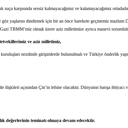
nlık suçu karşısında sessiz kalmayacağımız ve kalamayacağımız ortadadır
göz yaşlarını dindirmek için bir an önce harekete geçmemiz mazlum Doğ
şta Gazi TBMM’miz olmak üzere aziz milletimize ayrıca manevi sorumlul
vekillerimiz ve aziz milletimiz,
kuruluşları nezdinde girişimlerde bulunulmalı ve Türkiye önderlik yapm
ilişkileri açısından Çin’in lehine olacaktır. Dünyanın barışa ihtiyacı
lık değerlerinin teminatı olmaya devam edecektir.