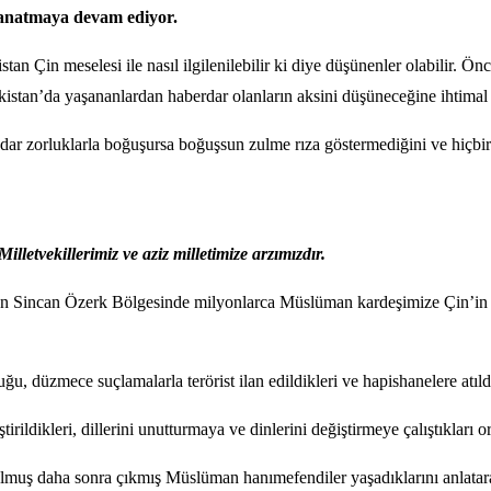
 kanatmaya devam ediyor.
tan Çin meselesi ile nasıl ilgilenilebilir ki diye düşünenler olabilir.
istan’da yaşananlardan haberdar olanların aksini düşüneceğine ihtimal
r zorluklarla boğuşursa boğuşsun zulme rıza göstermediğini ve hiçbir
etvekillerimiz ve aziz milletimize arzımızdır.
tan Sincan Özerk Bölgesinde milyonlarca Müslüman kardeşimize Çin’in 
u, düzmece suçlamalarla terörist ilan edildikleri ve hapishanelere atıldı
rildikleri, dillerini unutturmaya ve dinlerini değiştirmeye çalıştıkları 
tulmuş daha sonra çıkmış Müslüman hanımefendiler yaşadıklarını anlat