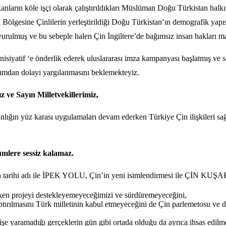
anların köle işçi olarak çalıştırıldıkları Müslüman Doğu Türkistan halk
 Bölgesine Çinlilerin yerleştirildiği Doğu Türkistan’ın demografik yapıs
ve bu sebeple halen Çin İngiltere’de bağımsız insan hakları mah
l İnisiyatif ‘e önderlik ederek uluslararası imza kampanyası başlatmış
ımdan dolayı yargılanmasını beklemekteyiz.
ve Sayın Milletvekillerimiz,
lığın yüz karası uygulamaları devam ederken Türkiye Çin ilişkileri sağ
mlere sessiz kalamaz.
olan tarihi adı ile İPEK YOLU, Çin’in yeni isimlendirmesi ile ÇİN KU
ken projeyi destekleyemeyeceğimizi ve sürdüremeyeceğini,
lmasını Türk milletinin kabul etmeyeceğini de Çin parlemetosu ve devle
işe yaramadığı gerçeklerin gün gibi ortada olduğu da ayrıca ihsas edilme