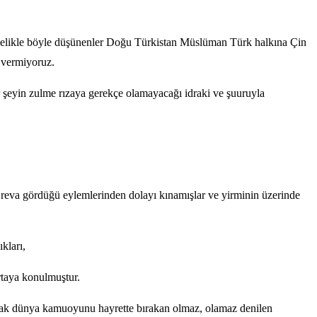
 Öncelikle böyle düşünenler Doğu Türkistan Müslüman Türk halkına Çin
 vermiyoruz.
 şeyin zulme rızaya gerekçe olamayacağı idraki ve şuuruyla
reva gördüğü eylemlerinden dolayı kınamışlar ve yirminin üzerinde
kları,
ortaya konulmuştur.
arak dünya kamuoyunu hayrette bırakan olmaz, olamaz denilen