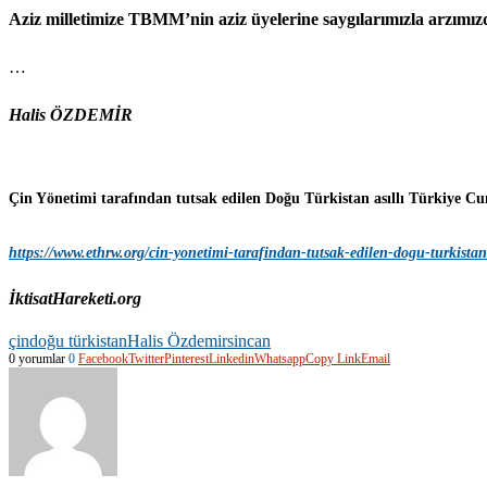
Aziz milletimize TBMM’nin aziz üyelerine saygılarımızla arzımızd
…
Halis ÖZDEMİR
Çin Yönetimi tarafından tutsak edilen Doğu Türkistan asıllı Türkiye Cum
https://www.ethrw.org/cin-yonetimi-tarafindan-tutsak-edilen-dogu-turkistanl
İktisatHareketi.org
çin
doğu türkistan
Halis Özdemir
sincan
0 yorumlar
0
Facebook
Twitter
Pinterest
Linkedin
Whatsapp
Copy Link
Email