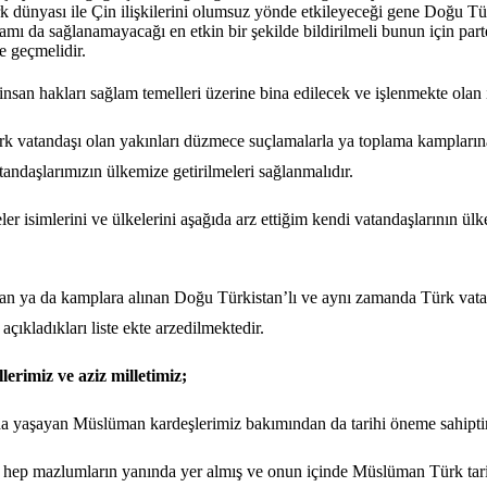
ürk dünyası ile Çin ilişkilerini olumsuz yönde etkileyeceği gene Doğu
tamı da sağlanamayacağı en etkin bir şekilde bildirilmeli bunun için par
te geçmelidir.
, insan hakları sağlam temelleri üzerine bina edilecek ve işlenmekte olan
k vatandaşı olan yakınları düzmece suçlamalarla ya toplama kamplarına 
ndaşlarımızın ülkemize getirilmeleri sağlanmalıdır.
r isimlerini ve ülkelerini aşağıda arz ettiğim kendi vatandaşlarının ülk
n ya da kamplara alınan Doğu Türkistan’lı ve aynı zamanda Türk vatand
ıkladıkları liste ekte arzedilmektedir.
erimiz ve aziz milletimiz;
’da yaşayan Müslüman kardeşlerimiz bakımından da tarihi öneme sahiptir
in hep mazlumların yanında yer almış ve onun içinde Müslüman Türk tarih