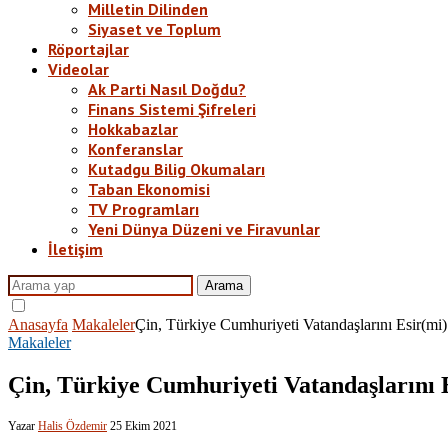
Milletin Dilinden
Siyaset ve Toplum
Röportajlar
Videolar
Ak Parti Nasıl Doğdu?
Finans Sistemi Şifreleri
Hokkabazlar
Konferanslar
Kutadgu Bilig Okumaları
Taban Ekonomisi
TV Programları
Yeni Dünya Düzeni ve Firavunlar
İletişim
Arama
Anasayfa
Makaleler
Çin, Türkiye Cumhuriyeti Vatandaşlarını Esir(mi)
Makaleler
Çin, Türkiye Cumhuriyeti Vatandaşlarını E
Yazar
Halis Özdemir
25 Ekim 2021