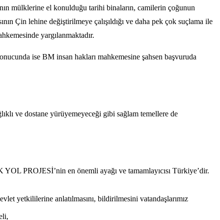
ının mülklerine el konulduğu tarihi binaların, camilerin çoğunun
ının Çin lehine değiştirilmeye çalışıldığı ve daha pek çok suçlama ile
kemesinde yargılanmaktadır.
 ve sonucunda ise BM insan hakları mahkemesine şahsen başvuruda
lıklı ve dostane yürüyemeyeceği gibi sağlam temellere de
ŞAK YOL PROJESİ’nin en önemli ayağı ve tamamlayıcısı Türkiye’dir.
t yetkililerine anlatılmasını, bildirilmesini vatandaşlarımız
li,