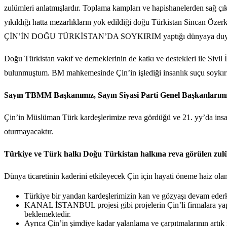
zulümleri anlatmışlardır. Toplama kampları ve hapishanelerden sağ çık
yıkıldığı hatta mezarlıkların yok edildiği doğu Türkistan Sincan Özerk
ÇİN’İN DOĞU TÜRKİSTAN’DA SOYKIRIM yaptığı dünyaya duyurulmuş 
Doğu Türkistan vakıf ve derneklerinin de katkı ve destekleri ile Sivi
bulunmuştum. BM mahkemesinde Çin’in işlediği insanlık suçu soykır
Sayın TBMM Başkanımız, Sayın Siyasi Parti Genel Başkanlarımız 
Çin’in Müslüman Türk kardeşlerimize reva gördüğü ve 21. yy’da insan
oturmayacaktır.
Türkiye ve Türk halkı Doğu Türkistan halkına reva görülen zulü
Dünya ticaretinin kaderini etkileyecek Çin için hayati öneme haiz 
Türkiye bir yandan kardeşlerimizin kan ve gözyaşı devam eder
KANAL İSTANBUL projesi gibi projelerin Çin’li firmalara yaptırı
beklemektedir.
Ayrıca Çin’in şimdiye kadar yalanlama ve çarpıtmalarının artık 