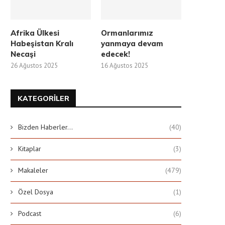
Afrika Ülkesi
Ormanlarımız
Habeşistan Kralı
yanmaya devam
Necaşi
edecek!
26 Ağustos 2025
16 Ağustos 2025
KATEGORILER
Bizden Haberler…
(40)
Kitaplar
(3)
Makaleler
(479)
Özel Dosya
(1)
Podcast
(6)