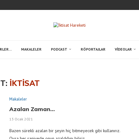
ayınlı Yolları
tan Kralı Necaşi
ya devam edecek!
r Toplum Sessizce Yaşlanırken
eer Silahlanmaya İtecek Dinamikler
ığında Türkiye Nereye Gidiyor?
enen Gücü Ve Dijitalleşme
ERLER…
MAKALELER
PODCAST
RÖPORTAJLAR
VIDEOLAR
ET:
IKTISAT
Makaleler
Azalan Zaman…
13 Ocak 2021
Bazen sürekli azalan bir şeyin hiç bitmeyecek gibi kullanırız.
Oysa her saniyede onun azaldığını biliriz. …